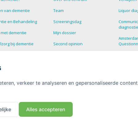
n van dementie
Team
Liquor dia
tie en Behandeling
Screeningsdag
Communic
diagnosti
 met dementie
Mijn dossier
Amsterda
zorg bij dementie
Second opinion
Question
estelde vragen over
Blog
Supportg
tie
s
HalloHersenen
Dementie
informatie over
tie
Deelnemen aan onderzoek
eteren, verkeer te analyseren en gepersonaliseerde conten
Contact
lijke
Alles accepteren