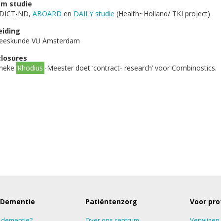
m studie
DICT-ND,
ABOARD
en
DAILY studie
(Health~Holland/ TKI project)
eiding
eeskunde VU Amsterdam
closures
neke
Rhodius
-Meester doet ‘contract- research’ voor Combinostics.
 Dementie
Patiëntenzorg
Voor pro
s dementie?
Over ons centrum
Verwijzen