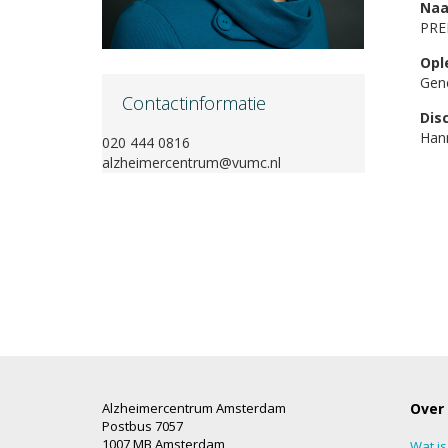
Naa
PRE
Opl
Gen
Contactinformatie
Dis
Han
020 444 0816
alzheimercentrum@vumc.nl
Alzheimercentrum Amsterdam
Over
Postbus 7057
1007 MB Amsterdam
Wat i