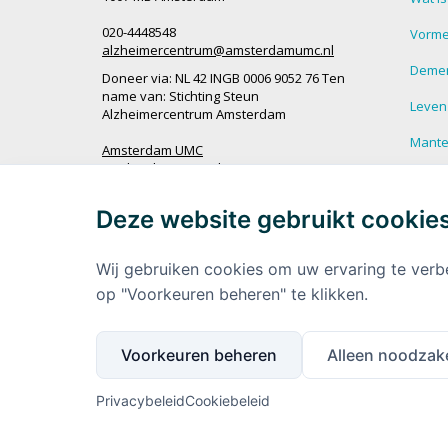
020-4448548
Vorme
alzheimercentrum@amsterdamumc.nl
Demen
Doneer via: NL 42 INGB 0006 9052 76 Ten
name van: Stichting Steun
Leven
Alzheimercentrum Amsterdam
Mantel
Amsterdam UMC
Werken bij Amsterdam UMC
Veel g
demen
Deze website gebruikt cookie
Ik wil op de hoogte blijven
Meer 
demen
Wij gebruiken cookies om uw ervaring te verb
op "Voorkeuren beheren" te klikken.
Voorkeuren beheren
Alleen noodzake
Privacybeleid
Cookiebeleid
Volg ons via