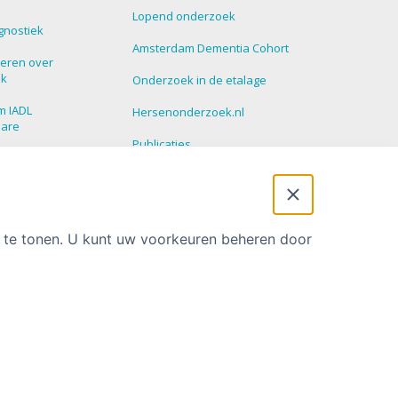
Lopend onderzoek
gnostiek
Amsterdam Dementia Cohort
eren over
ek
Onderzoek in de etalage
m IADL
Hersenonderzoek.nl
nare
Publicaties
roepen
Promoties
 Update
t te tonen. U kunt uw voorkeuren beheren door
Privacy statement