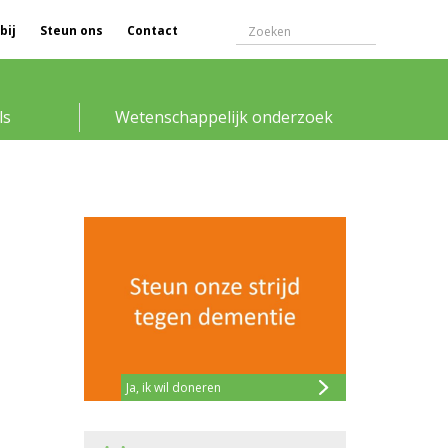
bij
Steun ons
Contact
ls
Wetenschappelijk onderzoek
Ja, ik wil doneren