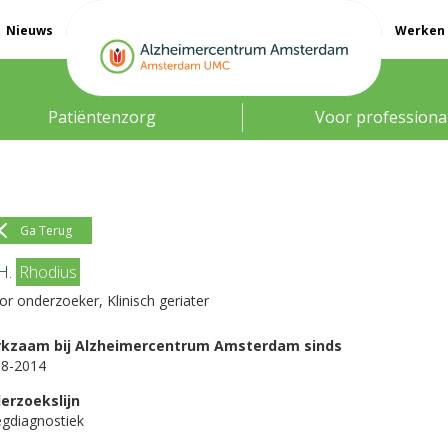
Nieuws
Werken 
Patiëntenzorg
Voor professiona
Ga Terug
 H.
Rhodius
or onderzoeker, Klinisch geriater
kzaam bij Alzheimercentrum Amsterdam sinds
08-2014
erzoekslijn
gdiagnostiek