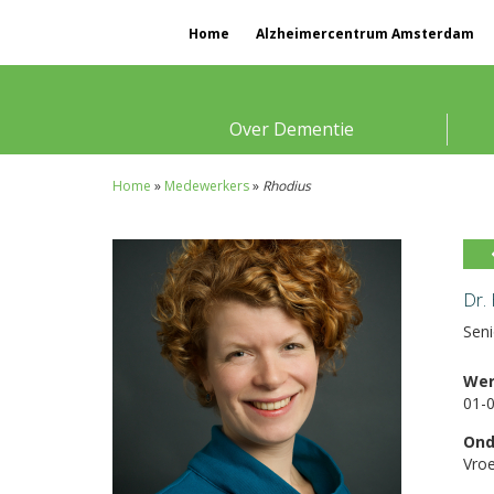
Home
Alzheimercentrum Amsterdam
Over Dementie
Home
»
Medewerkers
»
Rhodius
Dr.
Seni
Wer
01-
Ond
Vroe