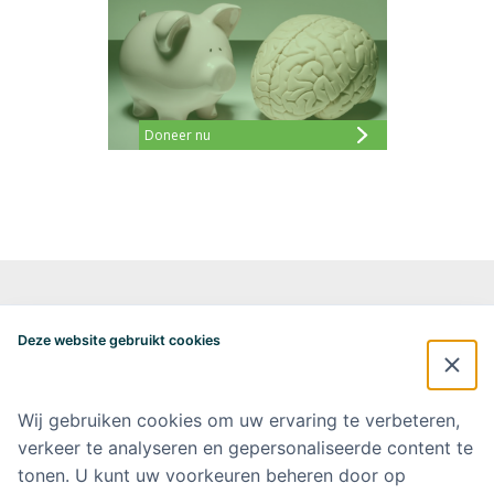
Doneer nu
Alzheimercentrum Amsterdam
Postbus 7057
Deze website gebruikt cookies
1007 MB Amsterdam
020-4448548
alzheimercentrum@amsterdamumc.nl
Wij gebruiken cookies om uw ervaring te verbeteren,
verkeer te analyseren en gepersonaliseerde content te
Doneer via: NL 42 INGB 0006 9052 76 Ten name van: Stichting Steun
Alzheimercentrum Amsterdam
tonen. U kunt uw voorkeuren beheren door op