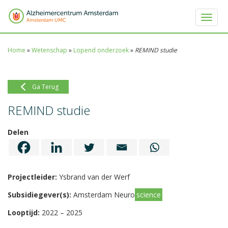
Toggle 
Home
»
Wetenschap
»
Lopend onderzoek
»
REMIND studie
Ga Terug
REMIND studie
Delen
Projectleider:
Ysbrand van der Werf
Subsidiegever(s):
Amsterdam Neuro
science
Looptijd:
2022 – 2025