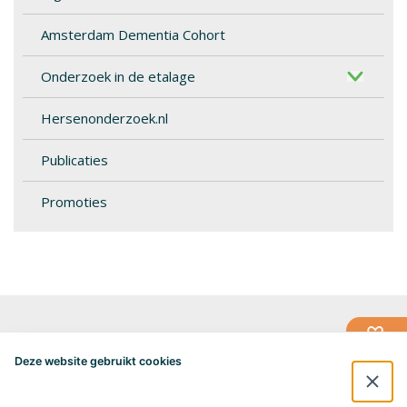
Amsterdam Dementia Cohort
Onderzoek in de etalage
Hersenonderzoek.nl
Publicaties
Promoties
Alzheimercentrum Amsterdam
Postbus 7057
Deze website gebruikt cookies
1007 MB Amsterdam