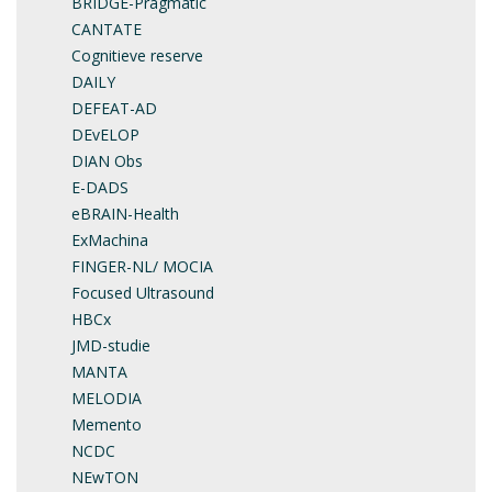
BRIDGE-Pragmatic
CANTATE
Cognitieve reserve
DAILY
DEFEAT-AD
DEvELOP
DIAN Obs
E-DADS
eBRAIN-Health
ExMachina
FINGER-NL/ MOCIA
Focused Ultrasound
HBCx
JMD-studie
MANTA
MELODIA
Memento
NCDC
NEwTON