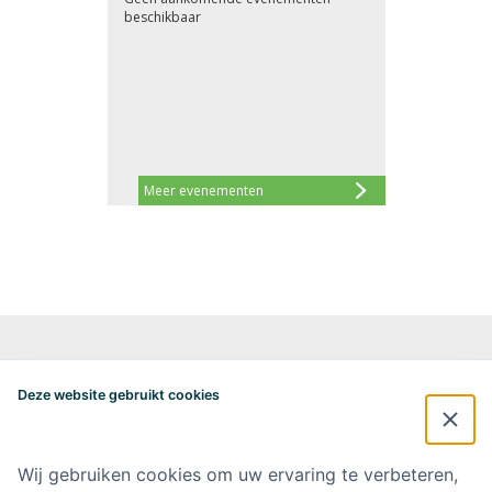
beschikbaar
Meer evenementen
Alzheimercentrum Amsterdam
Postbus 7057
Deze website gebruikt cookies
1007 MB Amsterdam
020-4448548
alzheimercentrum@amsterdamumc.nl
Wij gebruiken cookies om uw ervaring te verbeteren,