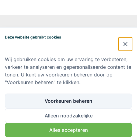
Alzheimercentrum Amsterdam
Postbus 7057
Deze website gebruikt cookies
1007 MB Amsterdam
020-4448548
alzheimercentrum@amsterdamumc.nl
Wij gebruiken cookies om uw ervaring te verbeteren,
verkeer te analyseren en gepersonaliseerde content te
Doneer via: NL 42 INGB 0006 9052 76 Ten name van: Stichting Steun
Alzheimercentrum Amsterdam
tonen. U kunt uw voorkeuren beheren door op
"Voorkeuren beheren" te klikken.
Amsterdam UMC
Werken bij Amsterdam UMC
Voorkeuren beheren
Ik wil op de hoogte blijven
Alleen noodzakelijke
Alles accepteren