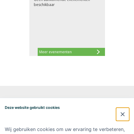
beschikbaar
Meer evenementen
Alzheimercentrum Amsterdam
Postbus 7057
Deze website gebruikt cookies
1007 MB Amsterdam
020-4448548
alzheimercentrum@amsterdamumc.nl
Wij gebruiken cookies om uw ervaring te verbeteren,