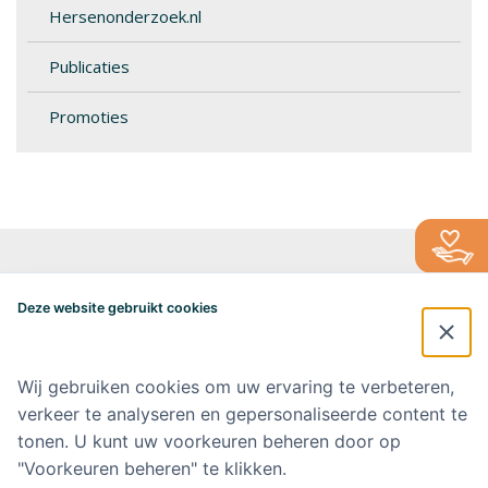
Hersenonderzoek.nl
Publicaties
Promoties
Alzheimercentrum Amsterdam
Postbus 7057
Deze website gebruikt cookies
1007 MB Amsterdam
020-4448548
alzheimercentrum@amsterdamumc.nl
Wij gebruiken cookies om uw ervaring te verbeteren,
verkeer te analyseren en gepersonaliseerde content te
Doneer via: NL 42 INGB 0006 9052 76 Ten name van: Stichting Steun
Alzheimercentrum Amsterdam
tonen. U kunt uw voorkeuren beheren door op
"Voorkeuren beheren" te klikken.
Amsterdam UMC