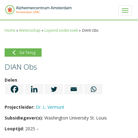
Toggle 
Home
»
Wetenschap
»
Lopend onderzoek
»
DIAN Obs
Ga Terug
DIAN Obs
Delen
Projectleider:
Dr. L. Vermunt
Subsidiegever(s):
Washington University St. Louis
Looptijd:
2025 –